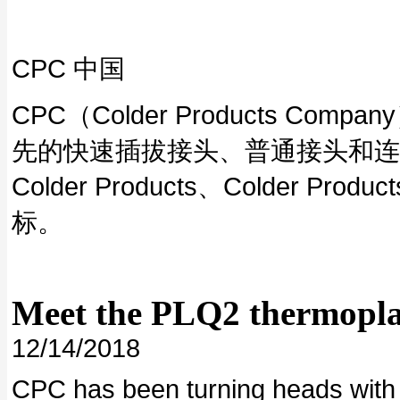
CPC 中国
CPC（Colder Products
先的快速插拔接头、普通接头和连
Colder Products、Colder 
标。
Meet the PLQ2 thermopla
12/14/2018
CPC has been turning heads with 